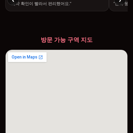
“예약 확인이 빨라서 편리했어요.”
“근육 뭉침
방문 가능 구역 지도