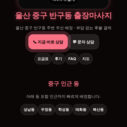
울산 중구 반구동 출장마사지
울산 중구 반구동 주변 우선 배정 · 부담 없는 후불 결제
📞 지금 바로 상담
💬 문자 상담
요금표
후기
FAQ
지도
중구 인근 동
아래 동 포함 인근까지 빠르게 배정합니다.
성남동
우정동
학성동
태화동
복산동