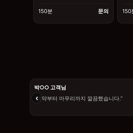
150분
문의
150
박○○ 고객님
‹
“예약부터 마무리까지 깔끔했습니다.”