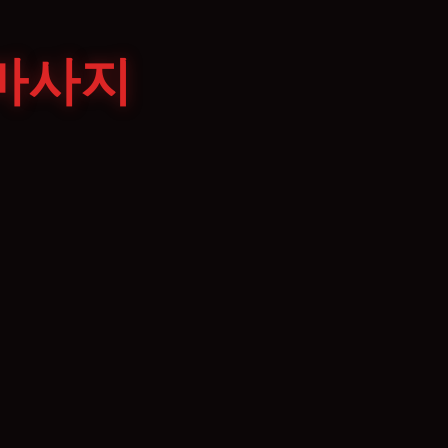
마사지
제