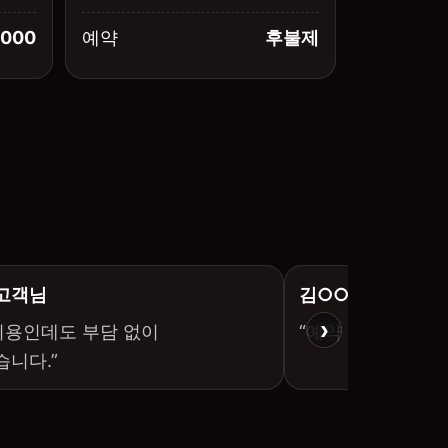
,000
예약
후불제
 고객님
김○○ 고객님
›
이용인데도 부담 없이
“예약 과정이 간단
니다.”