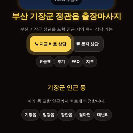
부산 기장군 정관읍 출장마사지
부산 기장군 정관읍 포함 인근 지역 즉시 상담 가능
📞 지금 바로 상담
💬 문자 상담
요금표
후기
FAQ
지도
기장군 인근 동
아래 동 포함 인근까지 빠르게 배정합니다.
기장읍
일광읍
장안읍
철마면
대변리