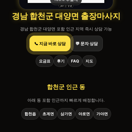
경남 합천군 대양면 출장마사지
경남 합천군 대양면 포함 인근 지역 즉시 상담 가능
📞 지금 바로 상담
💬 문자 상담
요금표
후기
FAQ
지도
합천군 인근 동
아래 동 포함 인근까지 빠르게 배정합니다.
합천읍
초계면
삼가면
야로면
가야면