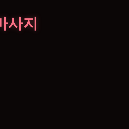
마사지
제