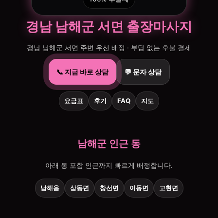
경남 남해군 서면 출장마사지
경남 남해군 서면 주변 우선 배정 · 부담 없는 후불 결제
📞 지금 바로 상담
💬 문자 상담
요금표
후기
FAQ
지도
남해군 인근 동
아래 동 포함 인근까지 빠르게 배정합니다.
남해읍
삼동면
창선면
이동면
고현면